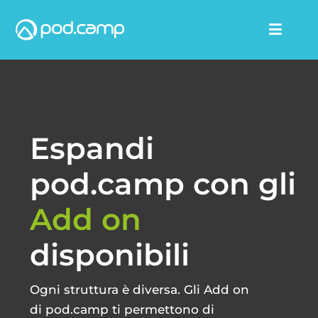
Salta
al
Toggle
contenuto
Naviga
FUNZIONALITÀ
Espandi
MODULI E COMPONENTI IN EVIDENZA
pod.camp con gli
VERSIONI E PREZZI
Add on
disponibili
CLIENTI
Ogni struttura è diversa. Gli Add on
INTEGRAZIONI
di pod.camp ti permettono di